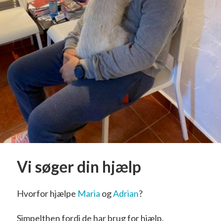
Vi søger din hjælp
Hvorfor hjælpe
Maria
og
Adrian
?
Simpelthen fordi de har brug for hjælp.