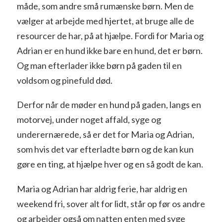
måde, som andre små rumænske børn. Men de
vælger at arbejde med hjertet, at bruge alle de
resourcer de har, på at hjælpe. Fordi for Maria og
Adrian er en hund ikke bare en hund, det er børn.
Og man efterlader ikke børn på gaden til en
voldsom og pinefuld død.
Derfor når de møder en hund på gaden, langs en
motorvej, under noget affald, syge og
underernærede, så er det for Maria og Adrian,
som hvis det var efterladte børn og de kan kun
gøre en ting, at hjælpe hver og en så godt de kan.
Maria og Adrian har aldrig ferie, har aldrig en
weekend fri, sover alt for lidt, står op før os andre
og arbejder også om natten enten med syge